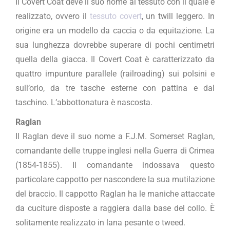
Il Covert Coat deve il suo nome al tessuto con il quale è
realizzato, ovvero il
tessuto covert
, un twill leggero. In
origine era un modello da caccia o da equitazione. La
sua lunghezza dovrebbe superare di pochi centimetri
quella della giacca. Il Covert Coat è caratterizzato da
quattro impunture parallele (railroading) sui polsini e
sull’orlo, da tre tasche esterne con pattina e dal
taschino. L’abbottonatura è nascosta.
Raglan
Il Raglan deve il suo nome a F.J.M. Somerset Raglan,
comandante delle truppe inglesi nella Guerra di Crimea
(1854-1855). Il comandante indossava questo
particolare cappotto per nascondere la sua mutilazione
del braccio. Il cappotto Raglan ha le maniche attaccate
da cuciture disposte a raggiera dalla base del collo. È
solitamente realizzato in lana pesante o tweed.