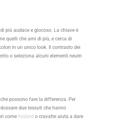
a di più audace e giocoso. La chiave è
e quelli che ami di più, e cerca di
lori in un unico look. Il contrasto dei
erito o seleziona alcuni elementi neutri
 che possono fare la differenza. Per
 indossare due tessuti che hanno
sori come
foulard
o cravatte aiuta a dare