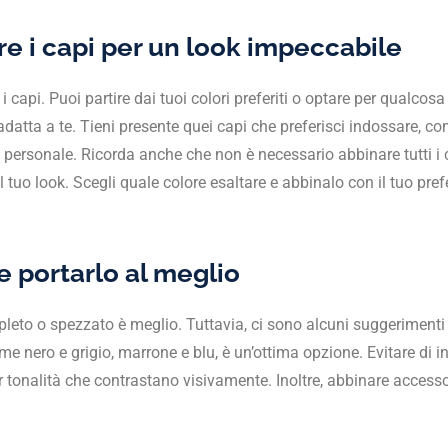
e i capi per un look impeccabile
i capi. Puoi partire dai tuoi colori preferiti o optare per qualcos
datta a te. Tieni presente quei capi che preferisci indossare, com
 personale. Ricorda anche che non è necessario abbinare tutti i co
 tuo look. Scegli quale colore esaltare e abbinalo con il tuo pref
portarlo al meglio
pleto o spezzato è meglio. Tuttavia, ci sono alcuni suggerimenti
ome nero e grigio, marrone e blu, è un’ottima opzione. Evitare di
per tonalità che contrastano visivamente. Inoltre, abbinare acces