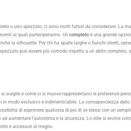
leto o uno spezzato, ci sono molti fattori da considerare. La ma
i eventi ai quali parteciperanno. Un
completo
è una grande opzion
nche la silhouette. Per chi ha spalle larghe o fianchi stretti, opt
to spezzato può essere più comodo rispetto a un abito completo, 
he si sceglie e come ci si muove rappresentano le preferenze perso
sti in modo esclusivo e indimenticabile. La consapevolezza dello 
ssibilità di esprimere qualcosa di più di se stessi con un semplic
o ad aumentare l’autostima e la sicurezza. Lo stile si evolve c
titi e accessori al meglio.