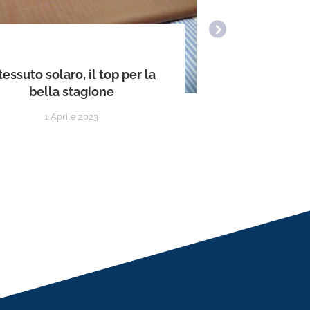
I pantalon
 tessuto solaro, il top per la
stil
bella stagione
1 Aprile 2023