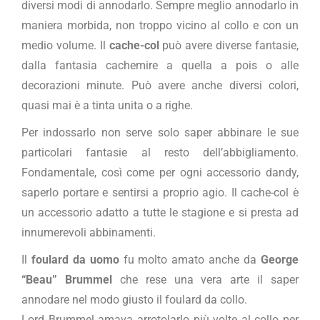
diversi modi di annodarlo. Sempre meglio annodarlo in
maniera morbida, non troppo vicino al collo e con un
medio volume. Il
cache-col
può avere diverse fantasie,
dalla fantasia cachemire a quella a pois o alle
decorazioni minute. Può avere anche diversi colori,
quasi mai è a tinta unita o a righe.
Per indossarlo non serve solo saper abbinare le sue
particolari fantasie al resto dell’abbigliamento.
Fondamentale, così come per ogni accessorio dandy,
saperlo portare e sentirsi a proprio agio. Il cache-col è
un accessorio adatto a tutte le stagione e si presta ad
innumerevoli abbinamenti.
Il
foulard da uomo
fu molto amato anche da
George
“Beau” Brummel
che rese una vera arte il saper
annodare nel modo giusto il foulard da collo.
Lord Brummel amava arrotolarlo più volte al collo per