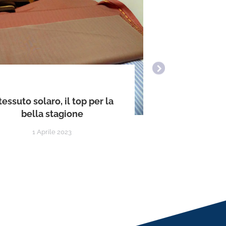
I pantalon
 tessuto solaro, il top per la
stil
bella stagione
1 Aprile 2023