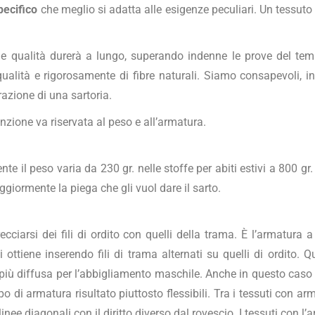
pecifico
che meglio si adatta alle esigenze peculiari. Un tessuto
de qualità durerà a lungo, superando indenne le prove del temp
alità e rigorosamente di fibre naturali. Siamo consapevoli, infa
azione di una sartoria.
enzione va riservata al peso e all’armatura.
e il peso varia da 230 gr. nelle stoffe per abiti estivi a 800 gr. n
iormente la piega che gli vuol dare il sarto.
iarsi dei fili di ordito con quelli della trama. È l’armatura a d
 ottiene inserendo fili di trama alternati su quelli di ordito. 
a più diffusa per l’abbigliamento maschile. Anche in questo caso 
po di armatura risultato piuttosto flessibili. Tra i tessuti con a
 linee diagonali con il diritto diverso dal rovescio. I tessuti con 