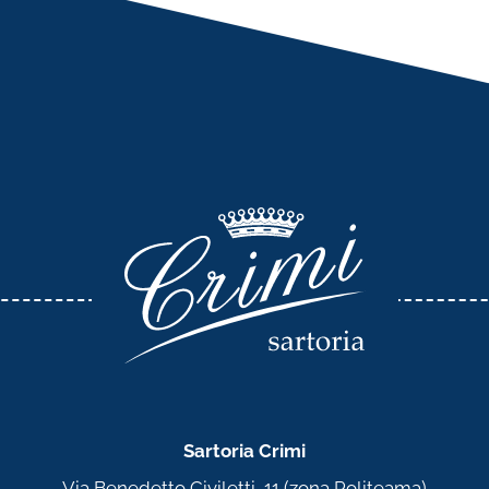
Sartoria Crimi
Via Benedetto Civiletti, 11 (zona Politeama)