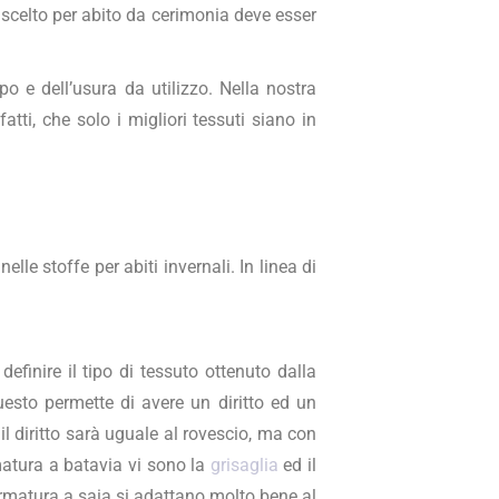
 scelto per abito da cerimonia deve esser
o e dell’usura da utilizzo. Nella nostra
tti, che solo i migliori tessuti siano in
elle stoffe per abiti invernali. In linea di
efinire il tipo di tessuto ottenuto dalla
Questo permette di avere un diritto ed un
il diritto sarà uguale al rovescio, ma con
rmatura a batavia vi sono la
grisaglia
ed il
l’armatura a saia si adattano molto bene al