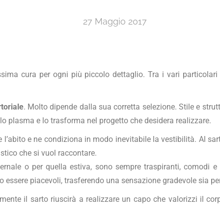
27 Maggio 2017
sima cura per ogni più piccolo dettaglio. Tra i vari particolar
toriale
. Molto dipende dalla sua corretta selezione. Stile e str
o lo plasma e lo trasforma nel progetto che desidera realizzare.
re l’abito e ne condiziona in modo inevitabile la vestibilità. Al s
stico che si vuol raccontare.
invernale o per quella estiva, sono sempre traspiranti, comodi 
 essere piacevoli, trasferendo una sensazione gradevole sia per i 
ilmente il sarto riuscirà a realizzare un capo che valorizzi il 