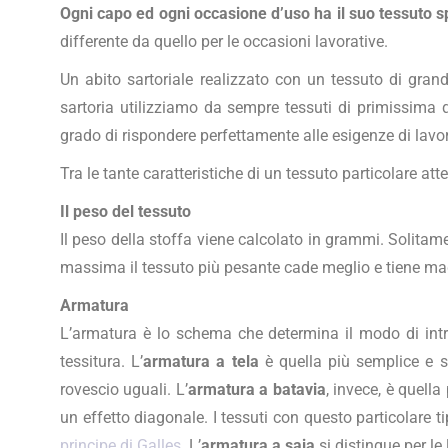
Ogni capo ed ogni occasione d’uso ha il suo tessuto s
differente da quello per le occasioni lavorative.
Un abito sartoriale realizzato con un tessuto di gran
sartoria utilizziamo da sempre tessuti di primissima qu
grado di rispondere perfettamente alle esigenze di lavor
Tra le tante caratteristiche di un tessuto particolare att
Il peso del tessuto
Il peso della stoffa viene calcolato in grammi. Solitament
massima il tessuto più pesante cade meglio e tiene magg
Armatura
L’armatura è lo schema che determina il modo di intrecc
tessitura. L’
armatura a tela
è quella più semplice e si
rovescio uguali. L’
armatura a batavia
, invece, è quell
un effetto diagonale. I tessuti con questo particolare ti
principe di Galles
. L’
armatura a saia
si distingue per le