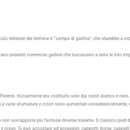
icato letterale del termine è “zampa di gallina”, che starebbe a i
erano presenti numerose galline che lasciavano a terra le loro i
ferenti. Inizialmente era costituito solo dai colori bianco e nero.
. Le varie sfumature e colori sono aumentati considerevolmente,
non sovrapporre più fantasie diverse insieme. Il classico pied 
o il rosso. Si può accostare ad accessori, cappotti, borse, cappell