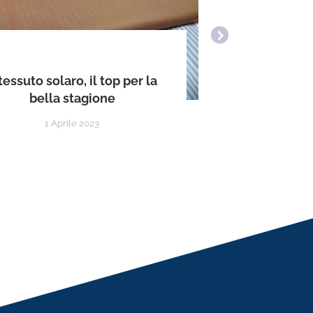
I pantalon
 tessuto solaro, il top per la
stil
bella stagione
1 Aprile 2023