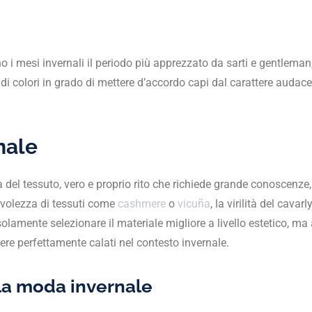
no i mesi invernali il periodo più apprezzato da sarti e gentleman
 di colori in grado di mettere d’accordo capi dal carattere audace
nale
del tessuto, vero e proprio rito che richiede grande conoscenze,
cevolezza di tessuti come
cashmere
o
vicuña
, la virilità del cava
, solamente selezionare il materiale migliore a livello estetico, 
ssere perfettamente calati nel contesto invernale.
lla moda invernale