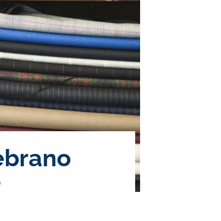
lebrano
e