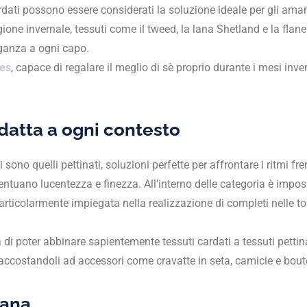
rdati possono essere considerati la soluzione ideale per gli aman
tagione invernale, tessuti come il tweed, la lana Shetland e la fl
eganza a ogni capo.
les
, capace di regalare il meglio di sè proprio durante i mesi inv
adatta a ogni contesto
no quelli pettinati, soluzioni perfette per affrontare i ritmi fren
ntuano lucentezza e finezza. All’interno delle categoria è imposs
articolarmente impiegata nella realizzazione di completi nelle to
di poter abbinare sapientemente tessuti cardati a tessuti pettin
accostandoli ad accessori come cravatte in seta, camicie e bout
iana