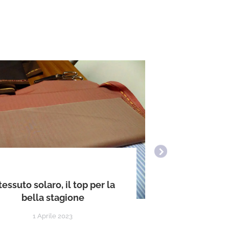
I pantalon
 tessuto solaro, il top per la
stil
bella stagione
1 Aprile 2023