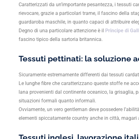
Caratterizzati da un’importante pesantezza, i tessuti ca
rievocare, grazie a particolari trame, il fascino della s
guardaroba maschile, in quanto capaci di attribuire el
Degno di una particolare attenzione è il
Principe di Gal
fascino tipico della sartoria britannica.
Tessuti pettinati: la soluzione 
Sicuramente estremamente differenti dai tessuti cardati so
Le lunghe fibre che caratterizzano queste stoffe ne acce
lana provenienti dal continente oceanico, la grisaglia, p
situazioni formali quanto informali.
Ovviamente, un vero gentleman deve possedere l’abilità 
elementi spiccatamente country anche in città, magari 
Tessuti inglesi, lavorazione ital