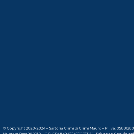
© Copyright 2020-2024 – Sartoria Crimi di Crimi Mauro – P. Iva: 0588128
Numero Rea: 282938 – C.F: CRMMRA75A17G273W –
Privacy e Cookie pol