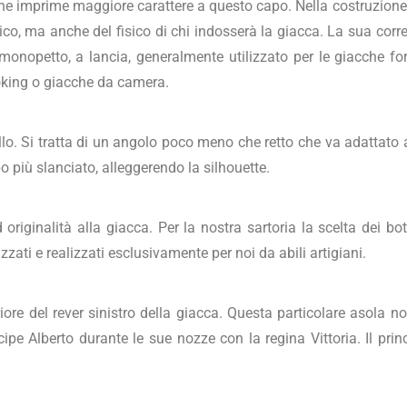
he imprime maggiore carattere a questo capo. Nella costruzione d
tico, ma anche del fisico di chi indosserà la giacca. La sua corre
 monopetto, a lancia, generalmente utilizzato per le giacche fo
moking o giacche da camera.
collo. Si tratta di un angolo poco meno che retto che va adattato 
o più slanciato, alleggerendo la silhouette.
 originalità alla giacca. Per la nostra sartoria la scelta dei b
zati e realizzati esclusivamente per noi da abili artigiani.
periore del rever sinistro della giacca. Questa particolare asola
ipe Alberto durante le sue nozze con la regina Vittoria. Il prin