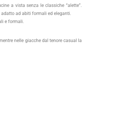
ine a vista senza le classiche “alette”.
 adatto ad abiti formali ed eleganti.
i e formali.
, mentre nelle giacche dal tenore casual la