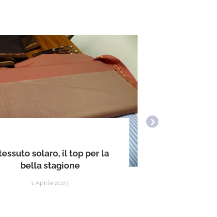
I pantalon
 tessuto solaro, il top per la
stil
bella stagione
1 Aprile 2023