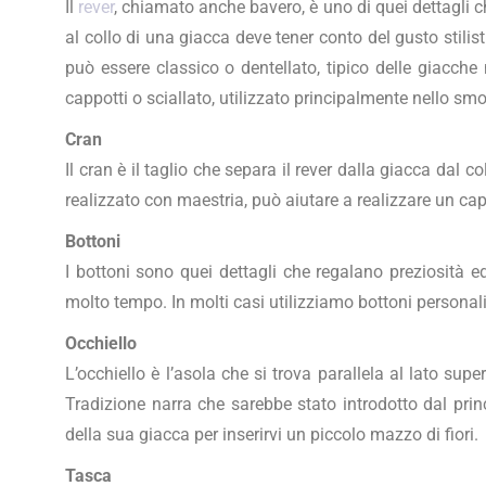
Il
rever
, chiamato anche bavero, è uno di quei dettagli c
al collo di una giacca deve tener conto del gusto stilis
può essere classico o dentellato, tipico delle giacche
cappotti o sciallato, utilizzato principalmente nello s
Cran
Il cran è il taglio che separa il rever dalla giacca dal 
realizzato con maestria, può aiutare a realizzare un cap
Bottoni
I bottoni sono quei dettagli che regalano preziosità ed
molto tempo. In molti casi utilizziamo bottoni personaliz
Occhiello
L’occhiello è l’asola che si trova parallela al lato su
Tradizione narra che sarebbe stato introdotto dal princ
della sua giacca per inserirvi un piccolo mazzo di fiori.
Tasca