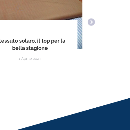
I pantalon
 tessuto solaro, il top per la
stil
bella stagione
1 Aprile 2023