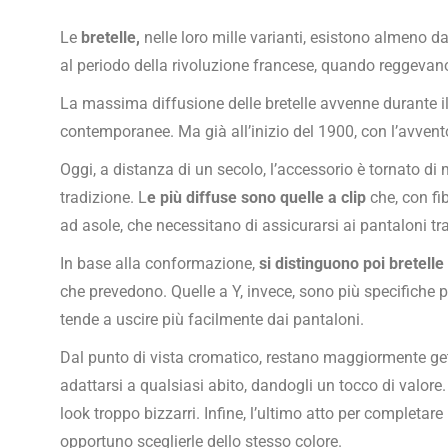
Le
bretelle,
nelle loro mille varianti, esistono almeno da
al periodo della rivoluzione francese, quando reggevano 
La massima diffusione delle bretelle avvenne durante i
contemporanee. Ma già all’inizio del 1900, con l’avvento
Oggi, a distanza di un secolo, l’accessorio è tornato di 
tradizione. L
e più diffuse sono quelle a clip
che, con fib
ad asole, che necessitano di assicurarsi ai pantaloni tra
In base alla conformazione,
si distinguono poi bretelle
che prevedono. Quelle a Y, invece, sono più specifiche p
tende a uscire più facilmente dai pantaloni.
Dal punto di vista cromatico, restano maggiormente gett
adattarsi a qualsiasi abito, dandogli un tocco di valore.
look troppo bizzarri. Infine, l’ultimo atto per completar
opportuno sceglierle dello stesso colore.