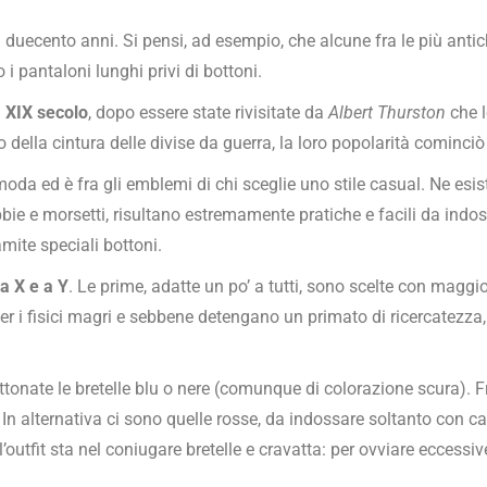
 duecento anni. Si pensi, ad esempio, che alcune fra le più antich
i pantaloni lunghi privi di bottoni.
l
XIX secolo
, dopo essere state rivisitate da
Albert Thurston
che l
 della cintura delle divise da guerra, la loro popolarità cominci
moda ed è fra gli emblemi di chi sceglie uno stile casual. Ne esist
bie e morsetti, risultano estremamente pratiche e facili da indoss
mite speciali bottoni.
 a X e a Y
. Le prime, adatte un po’ a tutti, sono scelte con maggi
er i fisici magri e sebbene detengano un primato di ricercatezza, 
onate le bretelle blu o nere (comunque di colorazione scura). Fra
 In alternativa ci sono quelle rosse, da indossare soltanto con cam
e l’outfit sta nel coniugare bretelle e cravatta: per ovviare ecces