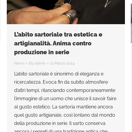
L’abito sartoriale tra estetica e
artigianalità. Anima contro
produzione in serie
News
By
admin
11 Marzo 2014
L’abito sartoriale è sinonimo di eleganza e
ricercatezza. Evoca fin da subito atmosfere
d’altri tempi, rilanciando contemporaneamente
l’immagine di un uomo che unisce il savoir faire
al gusto estetico. La sartoria mantiene ancora
quel gusto artigianale, così lontano dal mondo
della produzione in serie. Il sarto conserva
ancora i segreti di una tradizione antica che…