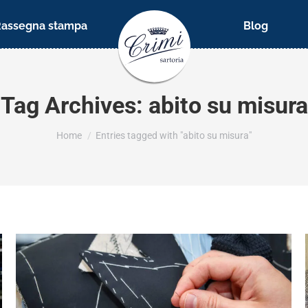
Rassegna stampa
Blog
Tag Archives:
abito su misura
You are here:
Home
Entries tagged with "abito su misura"