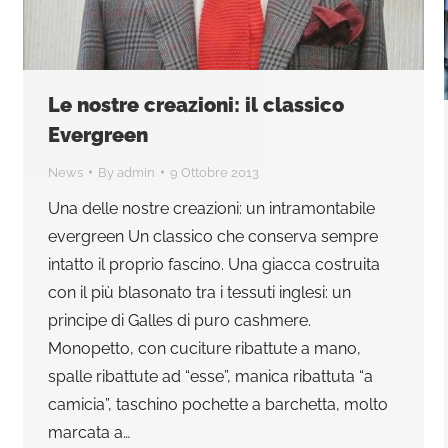
Le nostre creazioni: il classico
Evergreen
News
By
admin
9 Ottobre 2013
Una delle nostre creazioni: un intramontabile
evergreen Un classico che conserva sempre
intatto il proprio fascino. Una giacca costruita
con il più blasonato tra i tessuti inglesi: un
principe di Galles di puro cashmere.
Monopetto, con cuciture ribattute a mano,
spalle ribattute ad “esse”, manica ribattuta “a
camicia”, taschino pochette a barchetta, molto
marcata a…