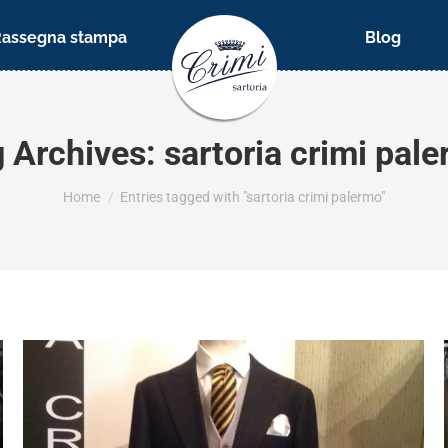
Rassegna stampa
Blog
 Archives:
sartoria crimi pal
You are here:
Home
Entries tagged with "sartoria crimi palermo"