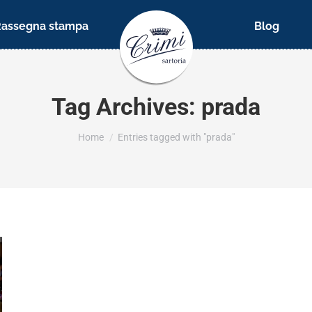
Rassegna stampa
Blog
Tag Archives:
prada
You are here:
Home
Entries tagged with "prada"