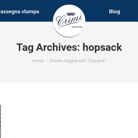
Rassegna stampa
Blog
Tag Archives:
hopsack
You are here:
Home
Entries tagged with "hopsack"