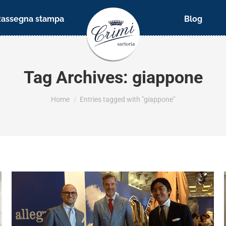
Rassegna stampa
Blog
Tag Archives:
giappone
You are here:
Home
Entries tagged with "giappone"