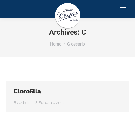
Archives:
C
You are here:
Home
Glossario
Clorofilla
By
admin
8 Febbraio 2022