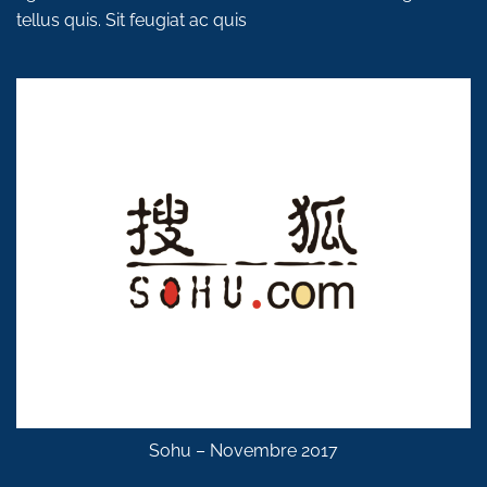
tellus quis. Sit feugiat ac quis
Sohu – Novembre 2017